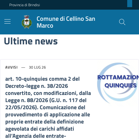
Provincia di Brindisi
Comune di Cellino San
Marco
Comune di Cellino San Mar
Contenuti in evidenza
Novità in evidenza
Ultime news
AVVISI
30 LUG 26
art. 10-quinquies comma 2 del
Decreto-legge n. 38/2026
convertito, con modificazioni, dalla
Legge n. 88/2026 (G.U. n. 117 del
22/05/2026). Comunicazione del
provvedimento di applicazione alle
proprie entrate della definizione
agevolata dei carichi affidati
all’Agenzia delle entrate-