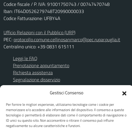
Codice fiscale / P. IVA: 91001750743 / 00747470748
Iban: IT64D0526279748T20990000033
Codice Fatturazione: UFBY4A
Ufficio Relazioni con il Pubblico (URP)
PEC:
protocollo.comune.cellinosanmarco@pec.rupar.puglia.it
Centralino unico: +39 0831 615111
Leggi le FAQ
Prenotazione appuntamento
Richiesta assistenza
Segnalazione disservizio
Albo Pretorio
Gestisci Consenso
Amministrazione trasparente
Per fornire le migliori esperienze, utilizziamo tecnologie come i cookie per
TuttoGare
memorizzare e/o accedere alle informazioni del dispositivo. Il consenso a queste
Informativa privacy
tecnologie ci permetterà di elaborare dati come il comportamento di navigazione o
Note legali
ID unici su questo sito. Non acconsentire o ritirare il consenso può influire
negativamente su alcune caratteristiche e funzioni.
Dichiarazione di accessibilità