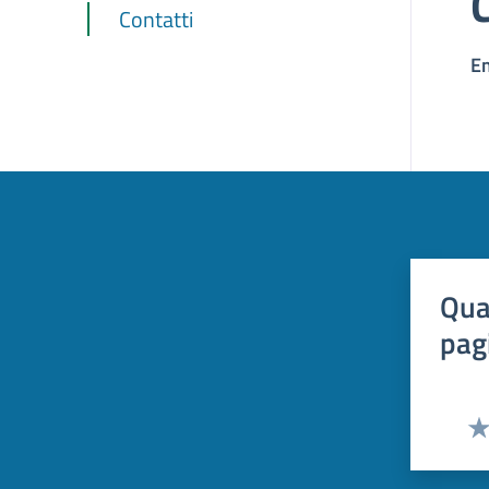
Contatti
E
Qua
pag
Val