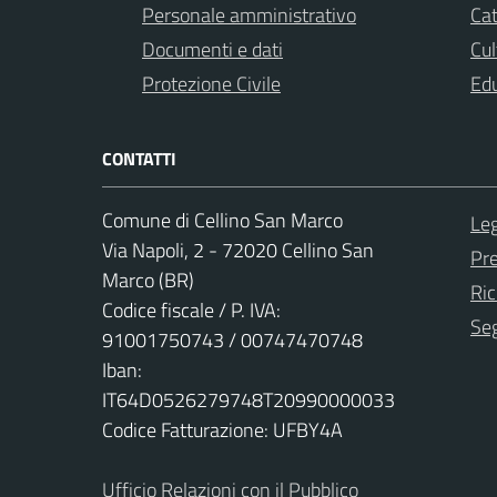
Personale amministrativo
Cat
Documenti e dati
Cul
Protezione Civile
Ed
CONTATTI
Comune di Cellino San Marco
Leg
Via Napoli, 2 - 72020 Cellino San
Pr
Marco (BR)
Ric
Codice fiscale / P. IVA:
Seg
91001750743 / 00747470748
Iban:
IT64D0526279748T20990000033
Codice Fatturazione: UFBY4A
Ufficio Relazioni con il Pubblico