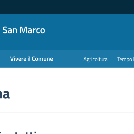
o San Marco
i
Vivere il Comune
Agricoltura
Tempo l
na
i contatto