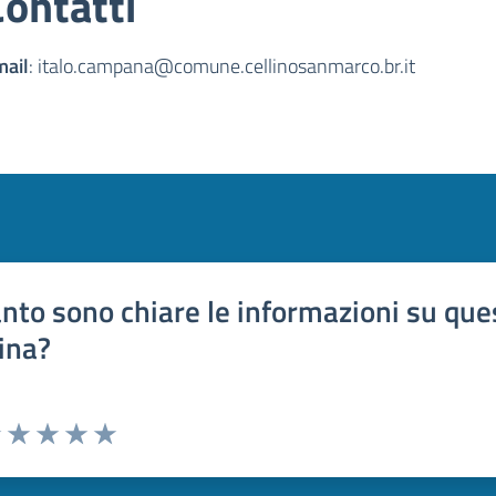
Contatti
mail
: italo.campana@comune.cellinosanmarco.br.it
nto sono chiare le informazioni su que
ina?
uta 1 stelle su 5
Valuta 2 stelle su 5
Valuta 3 stelle su 5
Valuta 4 stelle su 5
Valuta 5 stelle su 5