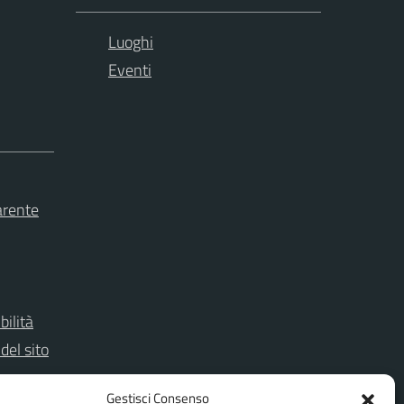
Luoghi
Eventi
arente
bilità
del sito
Gestisci Consenso