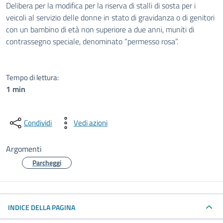
Dettagli del documento pubblic
Delibera per la modifica per la riserva di stalli di sosta per i
veicoli al servizio delle donne in stato di gravidanza o di genitori
con un bambino di età non superiore a due anni, muniti di
contrassegno speciale, denominato “permesso rosa”.
Tempo di lettura:
1 min
Condividi
Vedi azioni
Argomenti
Parcheggi
INDICE DELLA PAGINA