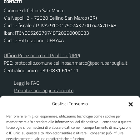
CONTATTI
Comune di Cellino San Marco
Via Napoli, 2 - 72020 Cellino San Marco (BR)
Codice fiscale / P. IVA: 91001750743 / 00747470748
Iban: IT64D0526279748T20990000033
Codice Fatturazione: UFBY4A
Ufficio Relazioni con il Pubblico (URP)
PEC:
protocollo.comune.cellinosanmarco@pec.rupar.puglia.it
Centralino unico: +39 0831 615111
Leggi le FAQ
Prenotazione appuntamento
Richiesta assistenza
Gestisci Consenso
Segnalazione disservizio
Per fornire le migliori esperienze, utilizziamo tecnologie come i cookie per
Albo Pretorio
memorizzare e/o accedere alle informazioni del dispositivo. Il consenso a queste
Amministrazione trasparente
tecnologie ci permetterà di elaborare dati come il comportamento di navigazione
TuttoGare
o ID unici su questo sito. Non acconsentire o ritirare il consenso può influire
negativamente su alcune caratteristiche e funzioni.