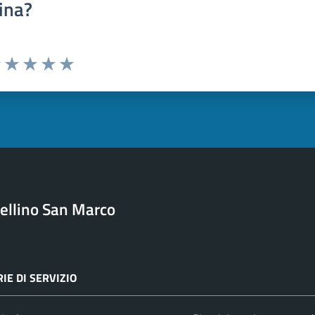
ina?
uta 1 stelle su 5
Valuta 2 stelle su 5
Valuta 3 stelle su 5
Valuta 4 stelle su 5
Valuta 5 stelle su 5
ellino San Marco
IE DI SERVIZIO