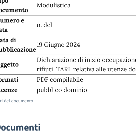
ipo
Modulistica.
ocumento
umero e
n. del
ata
ata di
19 Giugno 2024
ubblicazione
Dichiarazione di inizio occupazione
ggetto
rifiuti, TARI, relativa alle utenze 
ormati
PDF compilabile
icenze
pubblico dominio
ti del documento
ocumenti