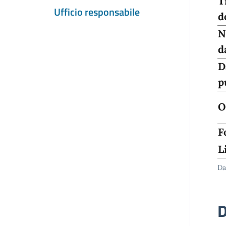
T
Ufficio responsabile
d
N
d
D
p
O
F
L
Da
D