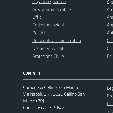
Organi di governo
Agr
Aree amministrative
Am
Uffici
Ana
Enti e fondazioni
App
Politici
Aut
Personale amministrativo
Cat
Documenti e dati
Cul
Protezione Civile
Ed
CONTATTI
Comune di Cellino San Marco
Leg
Via Napoli, 2 - 72020 Cellino San
Pr
Marco (BR)
Ric
Codice fiscale / P. IVA:
Seg