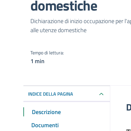
domestiche
Dettagli del docume
Dichiarazione di inizio occupazione per l'app
alle utenze domestiche
Tempo di lettura:
1 min
INDICE DELLA PAGINA
D
Descrizione
Documenti