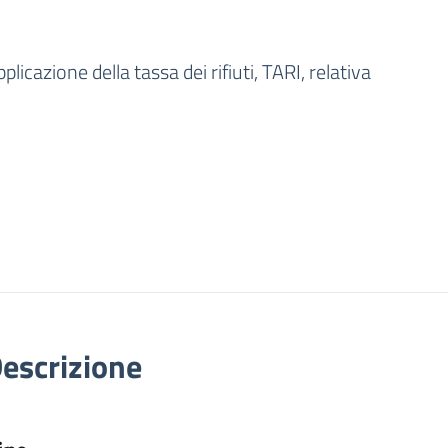
nto pubblico
licazione della tassa dei rifiuti, TARI, relativa
escrizione