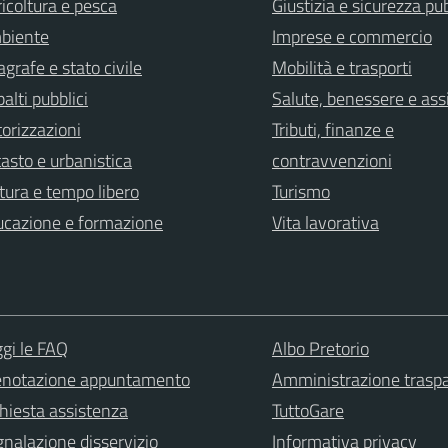
icoltura e pesca
Giustizia e sicurezza pu
biente
Imprese e commercio
grafe e stato civile
Mobilità e trasporti
alti pubblici
Salute, benessere e ass
orizzazioni
Tributi, finanze e
asto e urbanistica
contravvenzioni
tura e tempo libero
Turismo
ucazione e formazione
Vita lavorativa
gi le FAQ
Albo Pretorio
enotazione appuntamento
Amministrazione trasp
hiesta assistenza
TuttoGare
nalazione disservizio
Informativa privacy