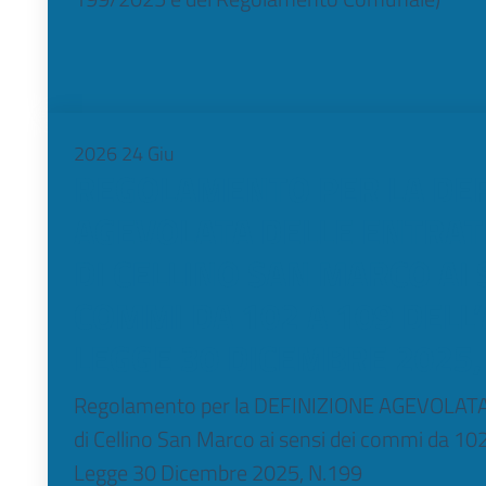
2026
24
Giu
REGOLAMENTO PER LA DEF
AGEVOLATA DELLE ENTRA
DI CELLINO SAN MARCO AI 
COMMI DA 102 A 109 DELL’
LEGGE 30 DICEMBRE 2025,
Regolamento per la DEFINIZIONE AGEVOLATA 
di Cellino San Marco ai sensi dei commi da 102 
Legge 30 Dicembre 2025, N.199