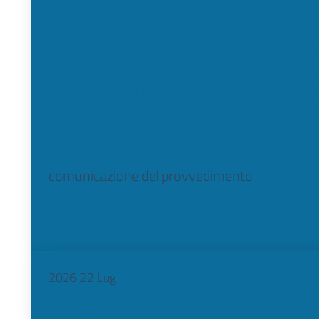
modificazioni, dalla Legge 
n. 117 del 22/05/2026). C
del provvedimento di applic
proprie entrate della defin
dei carichi affidati all’Agen
Riscossione.
comunicazione del provvedimento
2026
22
Lug
Verbale interventi Consigli