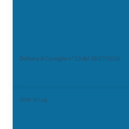
cui all’articolo 1, commi da
legge 30 dicembre 2025, n. 
10-quinquies del decreto-
2026, n. 38, convertito in 
2026, n. 88.
Delibera di Consiglio n°23 del 28/07/2026
2026
30
Lug
art. 10-quinquies comma 2 
legge n. 38/2026 convertit