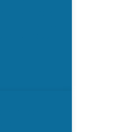
 82 a 101, della
199. Articolo
legge 27 marzo
legge 22 maggio
del Decreto-
o, con