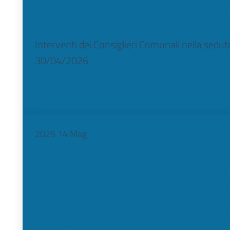
Verbale interventi Consigli
30/04/2026
Interventi dei Consiglieri Comunali nella sedu
30/04/2026
2026
14
Mag
Regolamento per la definiz
delle entrate del Comune di
Marco ai sensi dei commi d
dell’art. 1 della Legge 30 