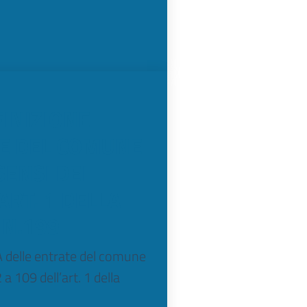
INIZIONE
TE DEL COMUNE
SENSI DEI
ART. 1 DELLA
 N.199
delle entrate del comune
a 109 dell’art. 1 della