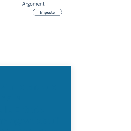
Argomenti
Imposte
ivi alle entrate
 della
elle Entrate
ne agevolata di