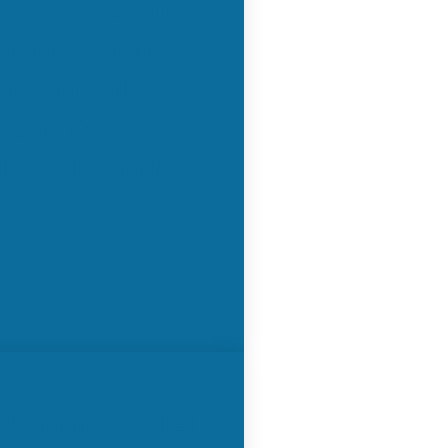
n. 88/2026 (G.U.
omunicazione
azione alle
izione agevolata
zia delle entrate-
o Comunale del