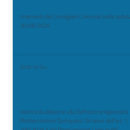
30/06/2026
Interventi dei Consiglieri Comunali nella sedu
30/06/2026
2026
24
Giu
Istanza di adesione alla Def
Agevolata delle entrate co
(Rottamazione Quinquies)
Istanza di adesione alla Definizione Agevolata
(Rottamazione Quinquies). (Ai sensi dell’art. 
199/2025 e del Regolamento Comunale)