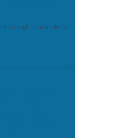
o Comunale del
ta di Consiglio Comunale del
ione agevolata
 Cellino San
a 102 a 109
dicembre 2025,