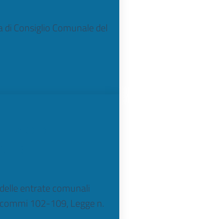
ta di Consiglio Comunale del
inizione
munali
 delle entrate comunali
1, commi 102-109, Legge n.