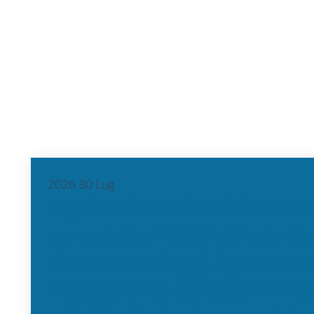
2026
30
Lug
Applicazione ai carichi relat
comunali affidati all’agente
riscossione (oggi Agenzia d
Riscossione) della definizio