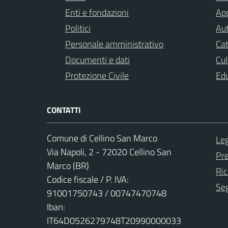
Enti e fondazioni
App
Politici
Aut
Personale amministrativo
Cat
Documenti e dati
Cul
Protezione Civile
Ed
CONTATTI
Comune di Cellino San Marco
Leg
Via Napoli, 2 - 72020 Cellino San
Pr
Marco (BR)
Ric
Codice fiscale / P. IVA:
Seg
91001750743 / 00747470748
Iban:
IT64D0526279748T20990000033