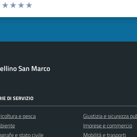
uta 1 stelle su 5
Valuta 2 stelle su 5
Valuta 3 stelle su 5
Valuta 4 stelle su 5
Valuta 5 stelle su 5
ellino San Marco
IE DI SERVIZIO
icoltura e pesca
Giustizia e sicurezza pu
biente
Imprese e commercio
grafe e stato civile
Mobilità e trasporti