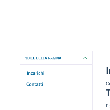
INDICE DELLA PAGINA
I
Incarichi
Contatti
C
T
Po