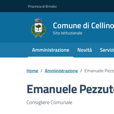
Provincia di Brindisi
Comune di Cellin
Sito Istituzionale
Amministrazione
Novità
Serviz
Home
/
Amministrazione
/
Emanuele Pezz
Emanuele Pezzut
Dettagli della pers
Consigliere Comunale