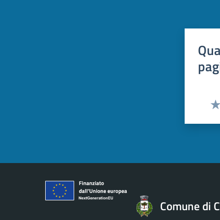
Qua
pag
Val
Comune di C