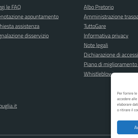
gi le FAQ
Albo Pretorio
enotazione appuntamento
Amministrazione trasp
hiesta assistenza
TuttoGare
nalazione disservizio
Informativa privacy
Note legali
Dichiarazione di accessi
Piano di miglioramento 
Whistleblowing
Per fornire l
accedere alle
elaborare dat
uglia.it
o ritirare il 
A