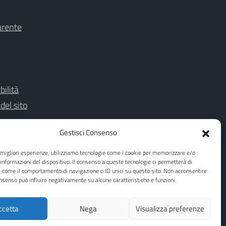
arente
bilità
del sito
Gestisci Consenso
e migliori esperienze, utilizziamo tecnologie come i cookie per memorizzare e/o
 informazioni del dispositivo. Il consenso a queste tecnologie ci permetterà di
i come il comportamento di navigazione o ID unici su questo sito. Non acconsentire
consenso può influire negativamente su alcune caratteristiche e funzioni.
ccetta
Nega
Visualizza preferenze