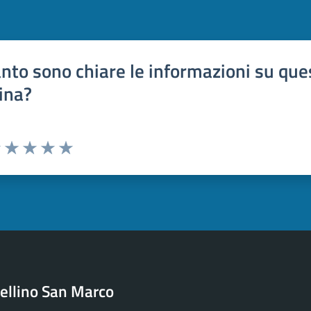
nto sono chiare le informazioni su que
ina?
uta 1 stelle su 5
Valuta 2 stelle su 5
Valuta 3 stelle su 5
Valuta 4 stelle su 5
Valuta 5 stelle su 5
ellino San Marco