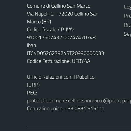
Comune di Cellino San Marco
Leg
Via Napoli, 2 - 72020 Cellino San
Pr
Marco (BR)
Ric
Codice fiscale / P. IVA:
Seg
91001750743 / 00747470748
Iban:
IT64D0526279748T20990000033
Codice Fatturazione: UFBY4A
Ufficio Relazioni con il Pubblico
(URP)
PEC:
protocollo.comune.cellinosanmarco@pec.rupar.p
Centralino unico: +39 0831 615111