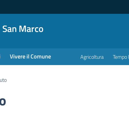
o San Marco
i
Vivere il Comune
Agricoltura
Tempo l
uto
o
ona pubblica