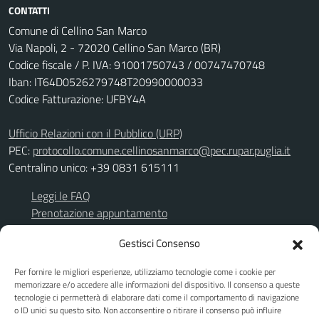
CONTATTI
Comune di Cellino San Marco
Via Napoli, 2 - 72020 Cellino San Marco (BR)
Codice fiscale / P. IVA: 91001750743 / 00747470748
Iban: IT64D0526279748T20990000033
Codice Fatturazione: UFBY4A
Ufficio Relazioni con il Pubblico (URP)
PEC:
protocollo.comune.cellinosanmarco@pec.rupar.puglia.it
Centralino unico: +39 0831 615111
Leggi le FAQ
Prenotazione appuntamento
Richiesta assistenza
Gestisci Consenso
Segnalazione disservizio
Per fornire le migliori esperienze, utilizziamo tecnologie come i cookie per
Albo Pretorio
memorizzare e/o accedere alle informazioni del dispositivo. Il consenso a queste
Amministrazione trasparente
tecnologie ci permetterà di elaborare dati come il comportamento di navigazione
TuttoGare
o ID unici su questo sito. Non acconsentire o ritirare il consenso può influire