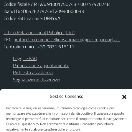
Codice fiscale / P. IVA: 91001750743 / 00747470748
Iban: IT64D0526279748T20990000033
Codice Fatturazione: UFBY4A
Ufficio Relazioni con il Pubblico (URP)
PEC:
protocollo.comune.cellinosanmarco@pec.rupar.puglia.it
Centralino unico: +39 0831 615111
Leggi le FAQ
Prenotazione appuntamento
Richiesta assistenza
Segnalazione disservizio
Albo Pretorio
Gestisci Consenso
Amministrazione trasparente
TuttoGare
Per fornire le migliori esperienze, utilizziamo tecnologie come i cookie per
Informativa privacy
memorizzare e/o accedere alle informazioni del dispositivo. Il consenso a queste
tecnologie ci permetterà di elaborare dati come il comportamento di navigazione o
Note legali
ID unici su questo sito. Non acconsentire o ritirare il consenso può influire
Dichiarazione di accessibilità
negativamente su alcune caratteristiche e funzioni.