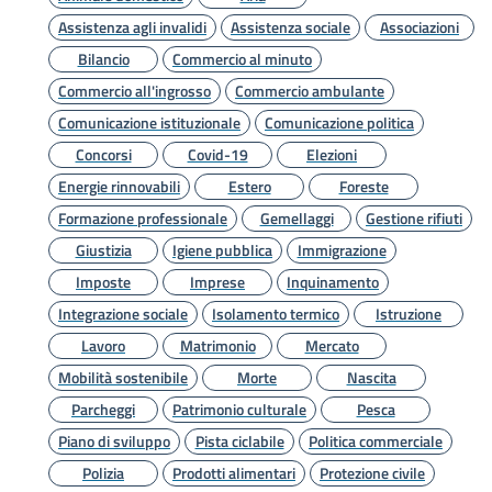
Assistenza agli invalidi
Assistenza sociale
Associazioni
Bilancio
Commercio al minuto
Commercio all'ingrosso
Commercio ambulante
Comunicazione istituzionale
Comunicazione politica
Concorsi
Covid-19
Elezioni
Energie rinnovabili
Estero
Foreste
Formazione professionale
Gemellaggi
Gestione rifiuti
Giustizia
Igiene pubblica
Immigrazione
Imposte
Imprese
Inquinamento
Integrazione sociale
Isolamento termico
Istruzione
Lavoro
Matrimonio
Mercato
Mobilità sostenibile
Morte
Nascita
Parcheggi
Patrimonio culturale
Pesca
Piano di sviluppo
Pista ciclabile
Politica commerciale
Polizia
Prodotti alimentari
Protezione civile