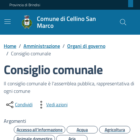
Provincia di Brindisi
Comune di Cellino San
Marco
Home
/
Amministrazione
/
Organi di governo
/
Consiglio comunale
Consiglio comunale
Dettagli dell'unità organizzativ
Il consiglio comunale è l'assemblea pubblica, rappresentativa di
ogni comune
Condividi
Vedi azioni
Argomenti
Accesso all'informazione
Acqua
Agricoltura
Animale domestico
Aria