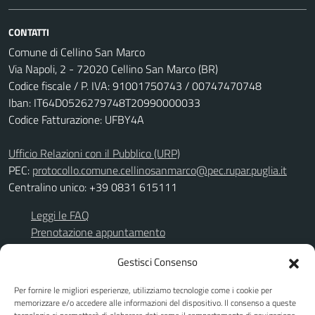
CONTATTI
Comune di Cellino San Marco
Via Napoli, 2 - 72020 Cellino San Marco (BR)
Codice fiscale / P. IVA: 91001750743 / 00747470748
Iban: IT64D0526279748T20990000033
Codice Fatturazione: UFBY4A
Ufficio Relazioni con il Pubblico (URP)
PEC:
protocollo.comune.cellinosanmarco@pec.rupar.puglia.it
Centralino unico: +39 0831 615111
Leggi le FAQ
Prenotazione appuntamento
Richiesta assistenza
Gestisci Consenso
Segnalazione disservizio
Per fornire le migliori esperienze, utilizziamo tecnologie come i cookie per
Albo Pretorio
memorizzare e/o accedere alle informazioni del dispositivo. Il consenso a queste
Amministrazione trasparente