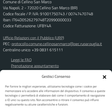
Comune di Cellino San Marco
Via Napoli, 2 - 72020 Cellino San Marco (BR)
Codice fiscale / P. IVA: 91001750743 / 00747470748
Iban: IT64D0526279748T20990000033
Codice Fatturazione: UFBY4A
Ufficio Relazioni con il Pubblico (URP)
PEC:
protocollo.comune.cellinosanmarco@pec.rupar.puglia.it
Centralino unico: +39 0831 615111
Leggi le FAQ
Prenotazione appuntamento
Richiesta assistenza
Gestisci Consenso
Segnalazione disservizio
Per fornire le migliori esperienze, utilizziamo tecnologie come i cookie per
Albo Pretorio
memorizzare e/o accedere alle informazioni del dispositivo. Il consenso a queste
Amministrazione trasparente
tecnologie ci permetterà di elaborare dati come il comportamento di navigazione
TuttoGare
o ID unici su questo sito. Non acconsentire o ritirare il consenso può influire
negativamente su alcune caratteristiche e funzioni.
Informativa privacy
Note legali