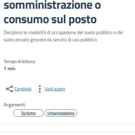
somministrazione o
consumo sul posto
Dettagli del documento pubblic
DiscipIina Ie modaIità di occupazione deI suoIo pubbIico o deI
suoIo privato gravato da servitù di uso pubbIico
Tempo di lettura:
1 min
Condividi
Vedi azioni
Argomenti
Turismo
Urbanizzazione