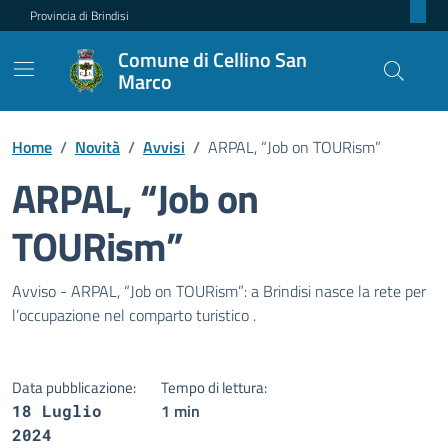
Provincia di Brindisi
Comune di Cellino San
Marco
Home
/
Novità
/
Avvisi
/
ARPAL, “Job on TOURism”
ARPAL, “Job on
TOURism”
Dettagli della notizia
Avviso - ARPAL, “Job on TOURism”: a Brindisi nasce la rete per
l’occupazione nel comparto turistico .
Data pubblicazione:
Tempo di lettura:
1 min
18 Luglio
2024