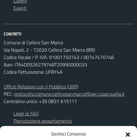
Luoghi
Eventi
CONTATTI
Comune di Cellino San Marco
Via Napoli, 2 - 72020 Cellino San Marco (BR)
Codice fiscale / P. IVA: 91001750743 / 00747470748
Iban: IT64D0526279748T20990000033
Codice Fatturazione: UFBY4A
Ufficio Relazioni con il Pubblico (URP)
PEC:
protocollo.comune.cellinosanmarco@pec.rupar.puglia.it
Centralino unico: +39 0831 615111
Leggi le FAQ
Prenotazione appuntamento
Richiesta assistenza
Gestisci Consenso
Segnalazione disservizio