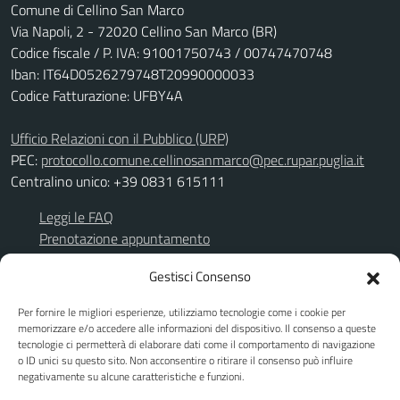
Comune di Cellino San Marco
Via Napoli, 2 - 72020 Cellino San Marco (BR)
Codice fiscale / P. IVA: 91001750743 / 00747470748
Iban: IT64D0526279748T20990000033
Codice Fatturazione: UFBY4A
Ufficio Relazioni con il Pubblico (URP)
PEC:
protocollo.comune.cellinosanmarco@pec.rupar.puglia.it
Centralino unico: +39 0831 615111
Leggi le FAQ
Prenotazione appuntamento
Richiesta assistenza
Gestisci Consenso
Segnalazione disservizio
Per fornire le migliori esperienze, utilizziamo tecnologie come i cookie per
Albo Pretorio
memorizzare e/o accedere alle informazioni del dispositivo. Il consenso a queste
Amministrazione trasparente
tecnologie ci permetterà di elaborare dati come il comportamento di navigazione
TuttoGare
o ID unici su questo sito. Non acconsentire o ritirare il consenso può influire
negativamente su alcune caratteristiche e funzioni.
Informativa privacy