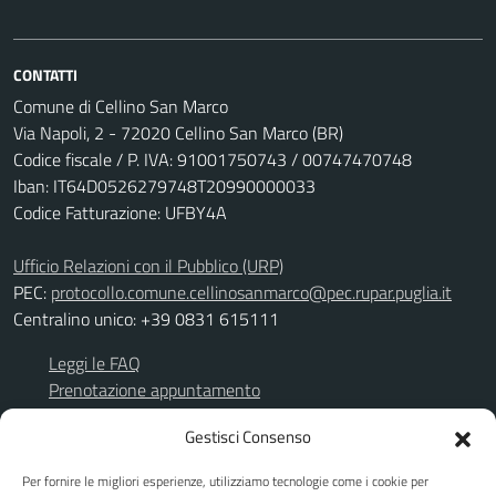
CONTATTI
Comune di Cellino San Marco
Via Napoli, 2 - 72020 Cellino San Marco (BR)
Codice fiscale / P. IVA: 91001750743 / 00747470748
Iban: IT64D0526279748T20990000033
Codice Fatturazione: UFBY4A
Ufficio Relazioni con il Pubblico (URP)
PEC:
protocollo.comune.cellinosanmarco@pec.rupar.puglia.it
Centralino unico: +39 0831 615111
Leggi le FAQ
Prenotazione appuntamento
Richiesta assistenza
Gestisci Consenso
Segnalazione disservizio
Per fornire le migliori esperienze, utilizziamo tecnologie come i cookie per
Albo Pretorio