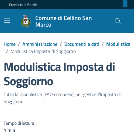
Provincia di Brindisi
Comune di Cellino San
Marco
Home
/
Amministrazione
/
Documenti e dati
/
Modulistica
/
Modulistica Imposta di Soggiorno
Modulistica Imposta di
Soggiorno
Dettagli del documento pubblic
Tutta la modulistica (FAQ comprese) per gestire l'Imposta di
Soggiorno.
Tempo di lettura:
1 min