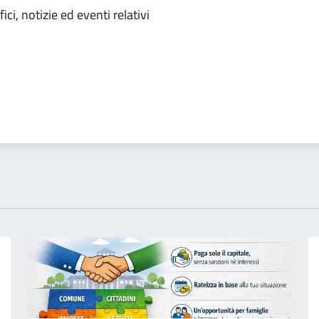
'argomento
ci, notizie ed eventi relativi