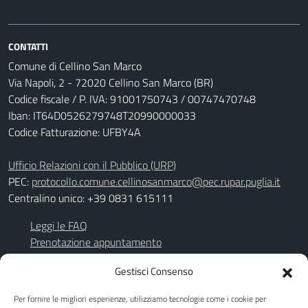
CONTATTI
Comune di Cellino San Marco
Via Napoli, 2 - 72020 Cellino San Marco (BR)
Codice fiscale / P. IVA: 91001750743 / 00747470748
Iban: IT64D0526279748T20990000033
Codice Fatturazione: UFBY4A
Ufficio Relazioni con il Pubblico (URP)
PEC:
protocollo.comune.cellinosanmarco@pec.rupar.puglia.it
Centralino unico: +39 0831 615111
Leggi le FAQ
Prenotazione appuntamento
Richiesta assistenza
Gestisci Consenso
Segnalazione disservizio
Per fornire le migliori esperienze, utilizziamo tecnologie come i cookie per
Albo Pretorio