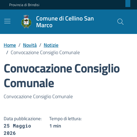
Provincia di Brindisi
Comune di Cellino San
Marco
Home
/
Novità
/
Notizie
/
Convocazione Consiglio Comunale
Convocazione Consiglio
Comunale
Dettagli della notizia
Convocazione Consiglio Comunale
Data pubblicazione:
Tempo di lettura:
1 min
25 Maggio
2026