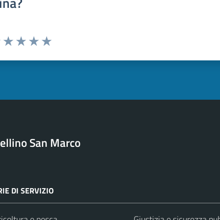
ina?
uta 1 stelle su 5
Valuta 2 stelle su 5
Valuta 3 stelle su 5
Valuta 4 stelle su 5
Valuta 5 stelle su 5
ellino San Marco
IE DI SERVIZIO
icoltura e pesca
Giustizia e sicurezza pu