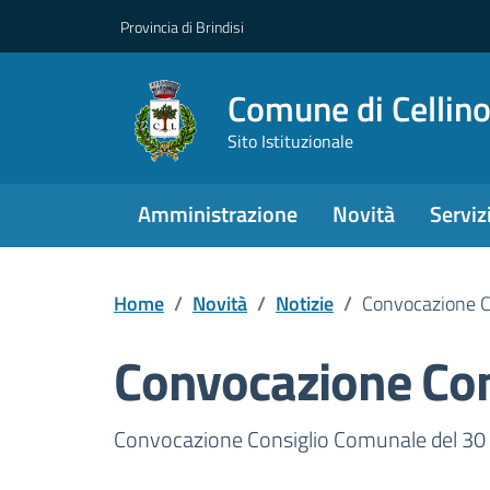
Provincia di Brindisi
Comune di Cellin
Sito Istituzionale
Amministrazione
Novità
Serviz
Home
/
Novità
/
Notizie
/
Convocazione C
Convocazione Co
Dettagli della notizi
Convocazione Consiglio Comunale del 30