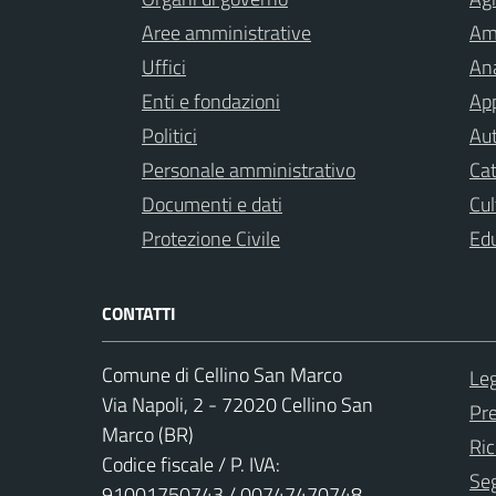
Aree amministrative
Am
Uffici
Ana
Enti e fondazioni
App
Politici
Aut
Personale amministrativo
Cat
Documenti e dati
Cul
Protezione Civile
Ed
CONTATTI
Comune di Cellino San Marco
Leg
Via Napoli, 2 - 72020 Cellino San
Pr
Marco (BR)
Ric
Codice fiscale / P. IVA:
Seg
91001750743 / 00747470748