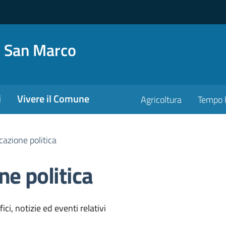
o San Marco
i
Vivere il Comune
Agricoltura
Tempo l
azione politica
e politica
'argomento
ci, notizie ed eventi relativi