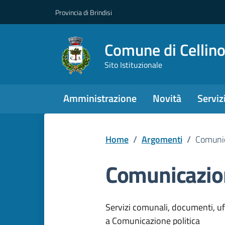
Provincia di Brindisi
Comune di Cellin
Sito Istituzionale
Amministrazione
Novità
Serviz
Home
/
Argomenti
/
Comunic
Comunicazion
Dettagli dell
Servizi comunali, documenti, uffi
a Comunicazione politica