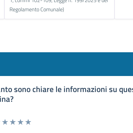
1, commi 102-109, Legge n. 199/2025 e del
Regolamento Comunale)
nto sono chiare le informazioni su que
ina?
uta 1 stelle su 5
Valuta 2 stelle su 5
Valuta 3 stelle su 5
Valuta 4 stelle su 5
Valuta 5 stelle su 5