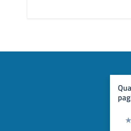
Qua
pag
Val