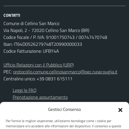
CONTATTI
Comune di Cellino San Marco
Via Napoli, 2 - 72020 Cellino San Marco (BR)
Codice fiscale / P. IVA: 91001750743 / 00747470748
Iban: IT64D0526279748T20990000033
Codice Fatturazione: UFBY4A
Ufficio Relazioni con il Pubblico (URP)
PEC:
protocollo.comune.cellinosanmarco@pec.rupar.puglia.it
Centralino unico: +39 0831 615111
Leggi le FAQ
Prenotazione appuntamento
Richiesta assistenza
Gestisci Consenso
Segnalazione disservizio
Per fornire le migliori esperienze, utilizziamo tecnologie come i cookie per
Albo Pretorio
memorizzare e/o accedere alle informazioni del dispositivo. Il consenso a queste