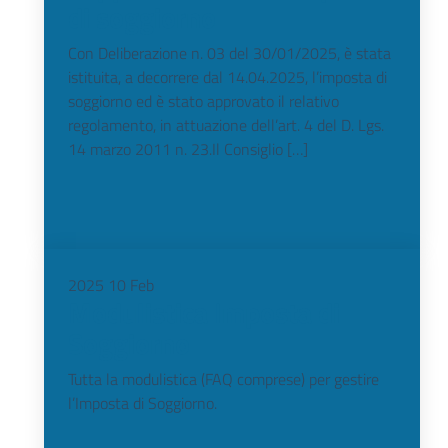
di soggiorno
Con Deliberazione n. 03 del 30/01/2025, è stata
istituita, a decorrere dal 14.04.2025, l’imposta di
soggiorno ed è stato approvato il relativo
regolamento, in attuazione dell’art. 4 del D. Lgs.
14 marzo 2011 n. 23.Il Consiglio […]
2025
10
Feb
Modulistica Imposta di
Soggiorno
Tutta la modulistica (FAQ comprese) per gestire
l’Imposta di Soggiorno.