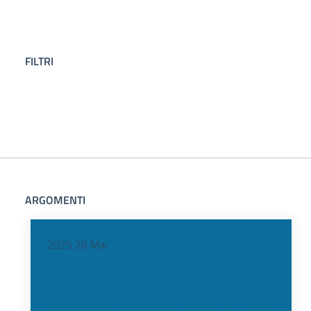
FILTRI
ARGOMENTI
2025
28
Mar
Comunicazione di
installazione targhe da
apporre presso le strutture