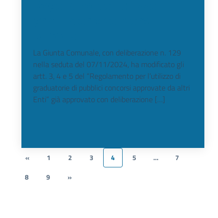
Regolamento utilizzo
graduatorie concorsi
pubblici
La Giunta Comunale, con deliberazione n. 129
nella seduta del 07/11/2024, ha modificato gli
artt. 3, 4 e 5 del “Regolamento per l’utilizzo di
graduatorie di pubblici concorsi approvate da altri
Enti” già approvato con deliberazione […]
«
1
2
3
4
5
…
7
8
9
»