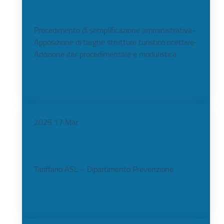
ricettive
Procedimento di semplificazione amministrativa-
Apposizione di targhe strutture turistico ricettive-
Adozione iter procedimentale e modulistica
2025
17
Mar
Tariffario ASL Dipartimento
di Prevenzione
Tariffario ASL – Dipartimento Prevenzione