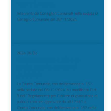
28/11/2024
Interventi dei Consiglieri Comunali nella seduta di
Consiglio Comunale del 28/11/2024
2024
06
Dic
Regolamento utilizzo
graduatorie concorsi
pubblici
La Giunta Comunale, con deliberazione n. 152
nella seduta del 06/12/2024, ha modificato l’art.
3 del “Regolamento per l’utilizzo di graduatorie di
pubblici concorsi approvate da altri Enti”La
Giunta Comunale, con deliberazione n. 152 nella