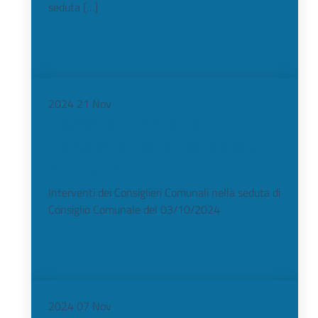
seduta […]
2024
21
Nov
Verbale interventi
Consiglio Comunale del 03-
10-2024
Interventi dei Consiglieri Comunali nella seduta di
Consiglio Comunale del 03/10/2024
2024
07
Nov