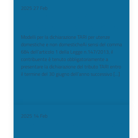
2025
27
Feb
Dichiarazione TARI
domestica – non domestica
Modelli per la dichiarazione TARI per utenze
domestiche e non domesticheAi sensi del comma
684 dell’articolo 1 della Legge n.147/2013, il
contribuente è tenuto obbligatoriamente a
presentare la dichiarazione del tributo TARI entro
il termine del 30 giugno dell’anno successivo […]
2025
14
Feb
Regolamento comunale per
l’applicazione dell’imposta